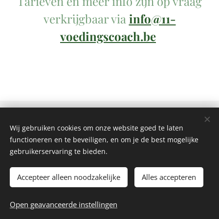
Tarieven en meer info zijn op vraag
verkrijgbaar via
info@11-
voedingscoach.be
RIZIV-nummer: 5-63218-61-601 Ondernemingsnummer:
0769.592.159
Wij gebruiken cookies om onze website goed te laten
contactgegevens
: Privé-praktijk - Meldertsebaan 150, 3560
functioneren en te beveiligen, en om je de best mogelijke
Lummen
gebruikerservaring te bieden.
Mail:
info@11-voedingscoach.be
- GSM: 0496 93 98 00
Accepteer alleen noodzakelijke
Alles accepteren
©2026 Alle rechten voorbehouden | Eliane Vanlangenaeker
voor 11-voedingscoach CommV
Open geavanceerde instellingen
Cookies