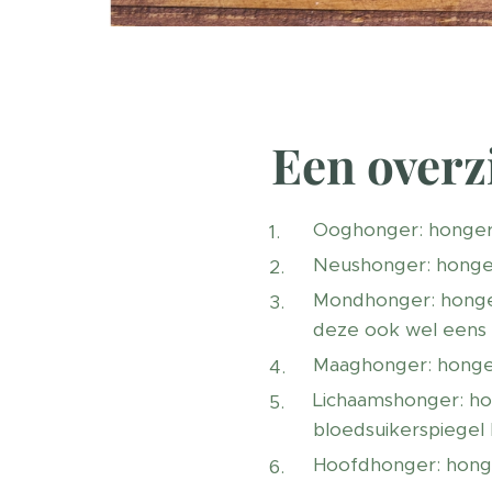
Een overz
Ooghonger: honger k
Neushonger: honger 
Mondhonger: honger
deze ook wel eens 
Maaghonger: honger 
Lichaamshonger: hon
bloedsuikerspiegel 
Hoofdhonger: honge