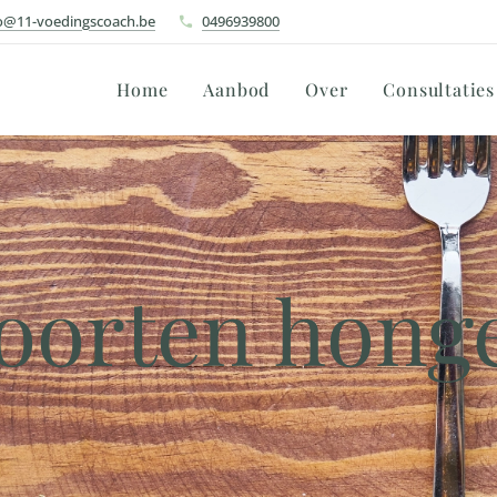
o@11-voedingscoach.be
0496939800
Home
Aanbod
Over
Consultaties
oorten hong