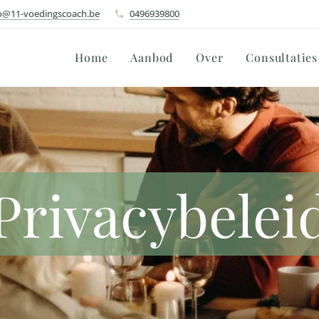
o@11-voedingscoach.be
0496939800
Home
Aanbod
Over
Consultaties
Privacybelei