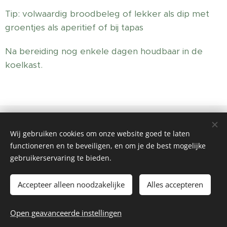
Tip: volwaardig broodbeleg of lekker als dip met
groentjes als aperitief of bij tapas
Na bereiding nog enkele dagen houdbaar in de
koelkast.
RIZIV-nummer: 5-63218-61-601 Ondernemingsnummer:
0769.592.159
Wij gebruiken cookies om onze website goed te laten
contactgegevens
: Privé-praktijk - Meldertsebaan 150, 3560
functioneren en te beveiligen, en om je de best mogelijke
Lummen
gebruikerservaring te bieden.
Mail:
info@11-voedingscoach.be
- GSM: 0496 93 98 00
Accepteer alleen noodzakelijke
Alles accepteren
©2026 Alle rechten voorbehouden | Eliane Vanlangenaeker
voor 11-voedingscoach CommV
Open geavanceerde instellingen
Cookies